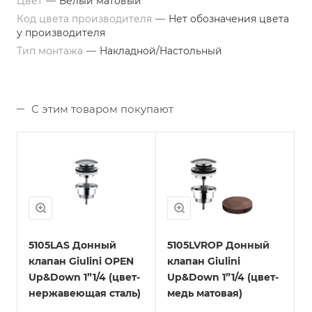
Цвет
—
Белый матовый
Код цвета производителя
—
Нет обозначения цвета
у производителя
Тип монтажа
—
Накладной/Настольный
С этим товаром покупают
5105LAS Донный
5105LVROP Донный
клапан Giulini OPEN
клапан Giulini
Up&Down 1”1/4 (цвет-
Up&Down 1”1/4 (цвет-
нержавеющая сталь)
медь матовая)