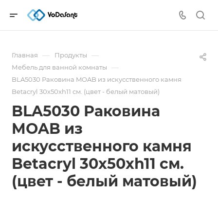
—
—
Главная
Продукты
—
Мебель для ванной комнаты
BLA5030 Раковина MOAB из искусственного камня
Betacryl 30х50xh11 см. (цвет - белый матовый)
BLA5030 Раковина
MOAB из
искусственного камня
Betacryl 30х50xh11 см.
(цвет - белый матовый)