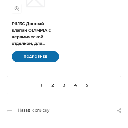
PIL13C Донный
клапан OLYMPIA с
керамической
отделкой, для
раковины или биде
(цвет - черный
ПОДРОБНЕЕ
глянцевый)
1
2
3
4
5
Назад к списку