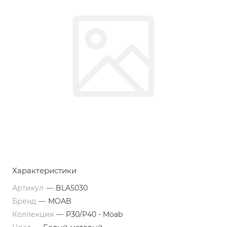
Характеристики
Артикул
—
BLA5030
Бренд
—
MOAB
Коллекция
—
P30/P40 - Moab