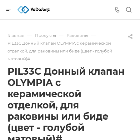
—
—
—
Главная
Продукты
Раковины
PIL33C Донный клапан OLYMPIA с керамической
отделкой, для раковины или биде (цвет - голубой
матовый)#
PIL33C Донный клапан
OLYMPIA с
керамической
отделкой, для
раковины или биде
(цвет - голубой
матовый)#