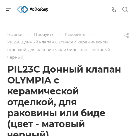
—
—
—
Главная
Продукты
Раковины
PIL23C Донный клапан OLYMPIA с керамической
отделкой, для раковины или биде (цвет - матовый
черный)
PIL23C Донный клапан
OLYMPIA с
керамической
отделкой, для
раковины или биде
(цвет - матовый
черный)