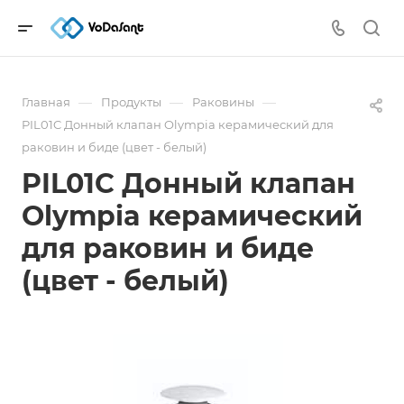
—
—
—
Главная
Продукты
Раковины
PIL01C Донный клапан Olympia керамический для
раковин и биде (цвет - белый)
PIL01C Донный клапан
Olympia керамический
для раковин и биде
(цвет - белый)